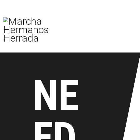
Inicio
La marcha
Inscripciones
Media
Tu viaje
NE
¡Inscríbete Ahora!
ED