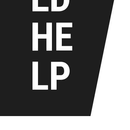
HE
LP