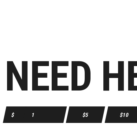
NEED H
$
$5
$10