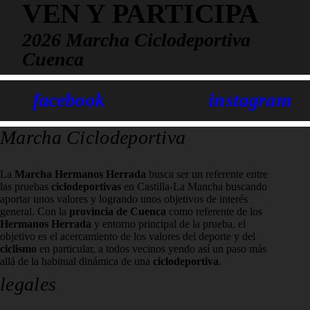
VEN Y PARTICIPA
2026
Marcha
Ciclodeportiva
Cuenca
facebook
instagram
Marcha Ciclodeportiva
La
Marcha Hermanos Herrada
busca ser un referente entre
las pruebas
ciclodeportivas
en Castilla-La Mancha buscando
aportar unos valores y logrando unos objetivos de interés
general. Con la
provincia de Cuenca
como referente de los
Hermanos Herrada
y entorno principal de la prueba, el
objetivo es el acercamiento de los valores del deporte y del
ciclismo
en particular, a todos vecinos yendo así un paso más
allá de la habitual dinámica de una
ciclodeportiva
.
legales