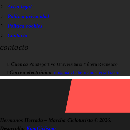
Aviso legal
Política privacidad
Política cookies
Contacto
contacto
Cuenca
Polideportivo Universitario Yúfera Recuenco
Correo electrónico
info@marchahermanosherrada.com
Hermanos Herrada – Marcha Cicloturista © 2026.
Desarrollo:
KomCiclismo