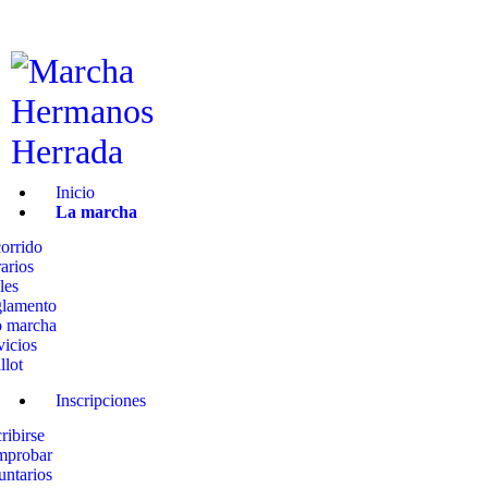
Inicio
La marcha
Inscripciones
Media
Inicio
La marcha
Tu viaje
orrido
arios
les
¡Inscríbete Ahora!
lamento
o marcha
vicios
llot
Inscripciones
cribirse
mprobar
untarios