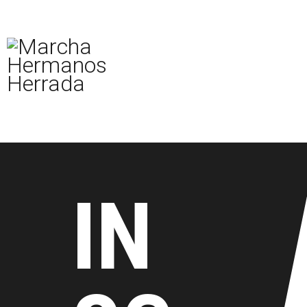
Inicio
La marcha
Inscripciones
Media
Tu viaje
¡Inscríbete Ahora!
IN