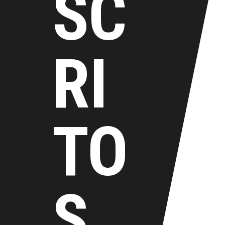
SC
RI
TO
S