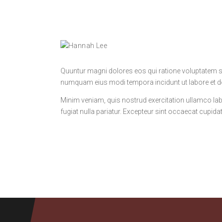
Quuntur magni dolores eos qui ratione voluptatem se
numquam eius modi tempora incidunt ut labore et d
Minim veniam, quis nostrud exercitation ullamco labo
fugiat nulla pariatur. Excepteur sint occaecat cupidat