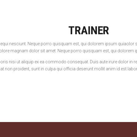
TRAINER
qui nesciunt. Neque porro quisquam est, qui dolorem ipsum quiaolor sit 
olore magnam dolor sit amet. Neque porro quisquam est, qui dolorem ip
ris nisi ut aliquip ex ea commodo consequat. Duis aute irure dolor in rep
at non proident, sunt in culpa qui officia deserunt mollit anim id est lab