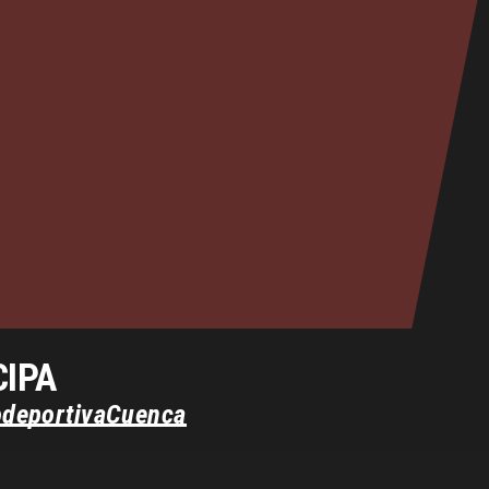
CIPA
odeportiva
Cuenca