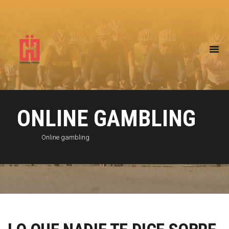
Inicio
La marcha
Inscripciones
ONLINE GAMBLING
Media
Tu viaje
Online gambling
¡Inscríbete Ahora!