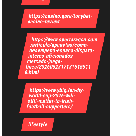
https://casino.guru/tonybet-
casino-review
https://www.sportaragon.com
/articulo/apuestas/como-
desempeno-espana-disparo-
interes-aficionados-
mercado-juego-
linea/2026062317131515511
6.html
https://www.ybig.ie/why-
world-cup-2026-will-
still-matter-to-irish-
football-supporters/
lifestyle