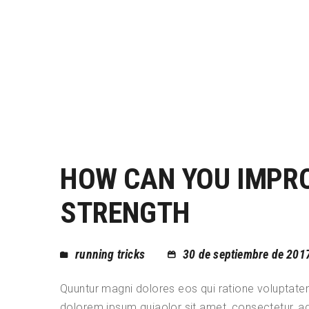
HOW CAN YOU IMPRO
STRENGTH
running tricks
30 de septiembre de 201
Quuntur magni dolores eos qui ratione voluptate
dolorem ipsum quiaolor sit amet, consectetur, ad