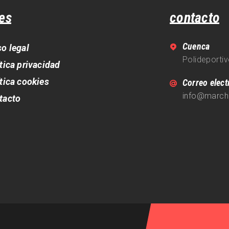
es
contacto
Cuenca
so legal
Polideporti
tica privacidad
tica cookies
Correo elect
info@march
tacto