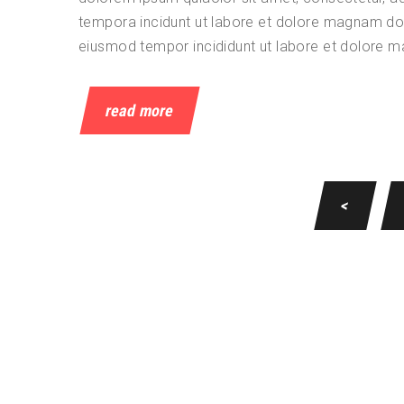
tempora incidunt ut labore et dolore magnam dolo
eiusmod tempor incididunt ut labore et dolore m
read more
<