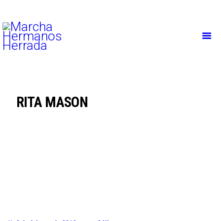
Inicio
La marcha
Inscripciones
RITA MASON
Media
Tu viaje
¡Inscríbete Ahora!