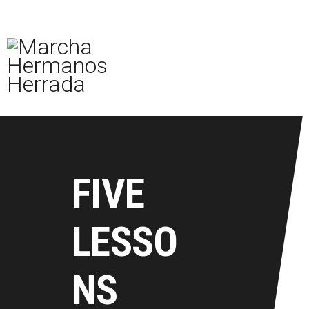
Inicio
La marcha
Inscripciones
Media
Tu viaje
FIVE
¡Inscríbete Ahora!
LESSO
NS