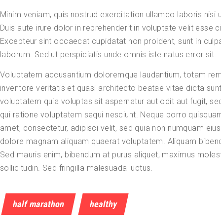
Minim veniam, quis nostrud exercitation ullamco laboris nis
Duis aute irure dolor in reprehenderit in voluptate velit esse ci
Excepteur sint occaecat cupidatat non proident, sunt in culpa 
laborum. Sed ut perspiciatis unde omnis iste natus error sit.
Voluptatem accusantium doloremque laudantium, totam rem 
inventore veritatis et quasi architecto beatae vitae dicta s
voluptatem quia voluptas sit aspernatur aut odit aut fugit, 
qui ratione voluptatem sequi nesciunt. Neque porro quisquam
amet, consectetur, adipisci velit, sed quia non numquam eius
dolore magnam aliquam quaerat voluptatem. Aliquam bibendu
Sed mauris enim, bibendum at purus aliquet, maximus molestie
sollicitudin. Sed fringilla malesuada luctus.
half marathon
healthy