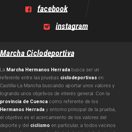
facebook
instagram
Marcha Ciclodeportiva
La
Marcha Hermanos Herrada
busca ser un
referente entre las pruebas
ciclodeportivas
en
Castilla-La Mancha buscando aportar unos valores y
logrando unos objetivos de interés general. Con la
provincia de Cuenca
como referente de los
Hermanos Herrada
y entorno principal de la prueba,
el objetivo es el acercamiento de los valores del
deporte y del
ciclismo
en particular, a todos vecinos