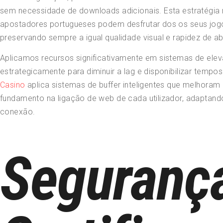
sem necessidade de downloads adicionais. Esta estratégia
apostadores portugueses podem desfrutar dos os seus jog
preservando sempre a igual qualidade visual e rapidez de ab
Aplicamos recursos significativamente em sistemas de el
estrategicamente para diminuir a lag e disponibilizar tempo
Casino
aplica sistemas de buffer inteligentes que melhor
fundamento na ligação de web de cada utilizador, adaptan
conexão.
Seguranç