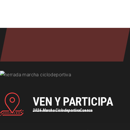
VEN Y PARTICIPA
2026
Marcha
Ciclodeportiva
Cuenca