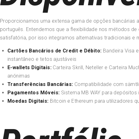
Proporcionamos uma extensa gama de opções bancárias a
português. Entendemos que a flexibilidade nos métodos de 
satisfatória, por isso integramos alternativas tradicionais e
Cartões Bancários de Credit e Débito:
Bandeira Visa 
instantâneo e tetos ajustáveis
E-wallets Digitais:
Carteira Skrill, Neteller e Carteira M
anónimas
Transferências Bancárias:
Compatibilidade com sämtli
Pagamentos Móveis:
Sistema MB WAY para depósitos i
Moedas Digitais:
Bitcoin e Ethereum para utilizadores