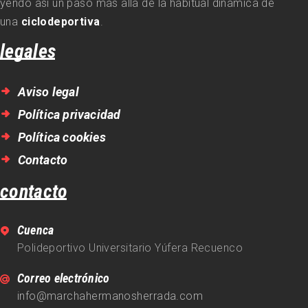
yendo así un paso más allá de la habitual dinámica de
una
ciclodeportiva
.
legales
Aviso legal
Política privacidad
Política cookies
Contacto
contacto
Cuenca
Polideportivo Universitario Yúfera Recuenco
Correo electrónico
info@marchahermanosherrada.com