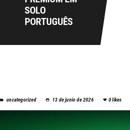
SOLO
PORTUGUÊS
uncategorized
13 de junio de 2026
0
likes