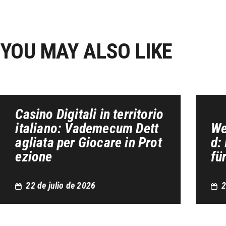
YOU MAY ALSO LIKE
Casino Digitali in territorio
italiano: Vademecum Dett
We
agliata per Giocare in Prot
d:
ezione
fü
22 de julio de 2026
2