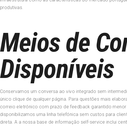
produtivas.
Meios de Co
Disponíveis
Conservamos um conversa ao vivo integrado sem intermediá
único clique de qualquer página. Para questões mais elabo
correio eletrónico com prazo de feedback garantido menor 
disponibilizamos uma linha telefónica sem custos para clie
direta. A a nossa base de informação self-service inclui cent