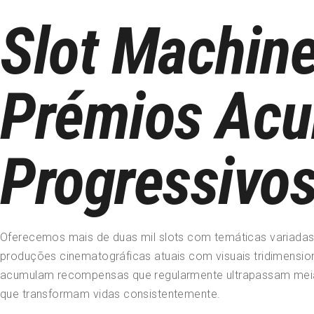
Slot Machine
Prémios Ac
Progressivo
Oferecemos mais de duas mil slots com temáticas variadas,
produções cinematográficas atuais com visuais tridimensio
acumulam recompensas que regularmente ultrapassam meia d
que transformam vidas consistentemente.