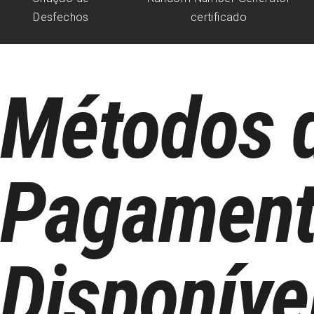
Desfechos
certificado
Métodos 
Pagamen
Disponíve