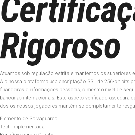
Certifica
Rigoroso
Atuamos sob regulação estrita e mantemos os superiores e
A a nossa plataforma usa encriptação SSL de 256-bit bits
financeiras e informações pessoais, o mesmo nível de segu
bancárias internacionais. Este aspeto verificado assegura 
dos os nossos jogadores mantém-se completamente resgua
Elemento de Salvaguarda
Tech Implementada
Benefício para o Cliente