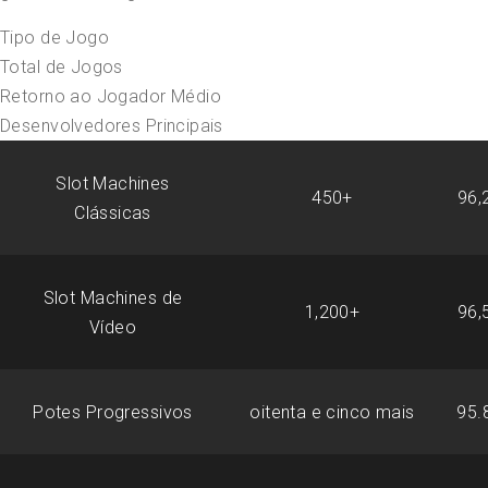
Tipo de Jogo
Total de Jogos
Retorno ao Jogador Médio
Desenvolvedores Principais
Slot Machines
450+
96,
Clássicas
Slot Machines de
1,200+
96,
Vídeo
Potes Progressivos
oitenta e cinco mais
95.