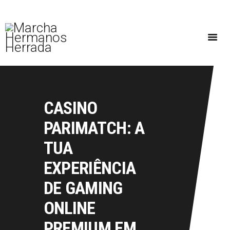
Inicio
La marcha
Inscripciones
Media
CASINO
Tu viaje
PARIMATCH: A
¡Inscríbete Ahora!
TUA
EXPERIÊNCIA
DE GAMING
ONLINE
PREMIUM EM